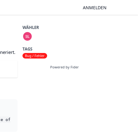
ANMELDEN
WÄHLER
TAGS
eriert.
Bug / Fehler
Powered by Fider
ce of